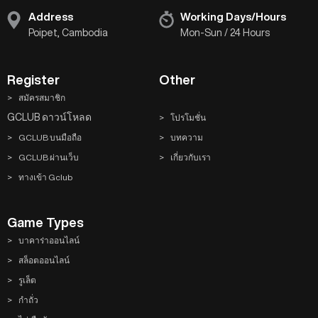
Address
Working Days/Hours
Poipet, Cambodia
Mon-Sun / 24 Hours
Register
Other
สมัครสมาชิก
GCLUB ดาวน์โหลด
โปรโมชั่น
GCLUB บนมือถือ
บทความ
GCLUB ผ่านเว็บ
เกี่ยวกับเรา
ทางเข้า Gclub
Game Types
บาคาร่าออนไลน์
สล็อตออนไลน์
รูเล็ต
กำถั่ว