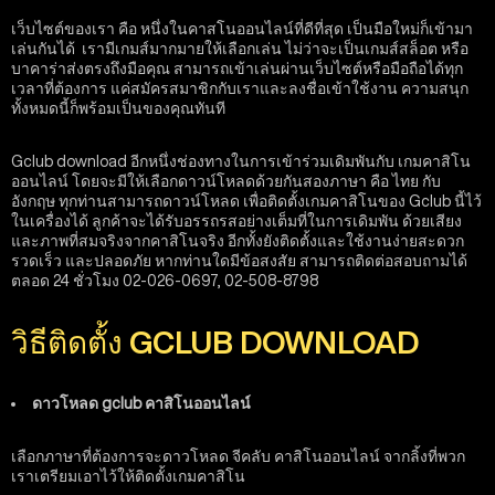
เว็บไซต์ของเรา คือ หนึ่งในคาสโนออนไลน์ที่ดีที่สุด เป็นมือใหม่ก็เข้ามา
เล่นกันได้ เรามีเกมส์มากมายให้เลือกเล่น ไม่ว่าจะเป็นเกมส์สล็อต หรือ
บาคาร่าส่งตรงถึงมือคุณ สามารถเข้าเล่นผ่านเว็บไซต์หรือมือถือได้ทุก
เวลาที่ต้องการ แค่สมัครสมาชิกกับเราและลงชื่อเข้าใช้งาน ความสนุก
ทั้งหมดนี้ก็พร้อมเป็นของคุณทันที
Gclub download อีกหนึ่งช่องทางในการเข้าร่วมเดิมพันกับ เกมคาสิโน
ออนไลน์ โดยจะมีให้เลือกดาวน์โหลดด้วยกันสองภาษา คือ ไทย กับ
อังกฤษ ทุกท่านสามารถดาวน์โหลด เพื่อติดตั้งเกมคาสิโนของ Gclub นี้ไว้
ในเครื่องได้ ลูกค้าจะได้รับอรรถรสอย่างเต็มที่ในการเดิมพัน ด้วยเสียง
และภาพที่สมจริงจากคาสิโนจริง อีกทั้งยังติดตั้งและใช้งานง่ายสะดวก
รวดเร็ว และปลอดภัย หากท่านใดมีข้อสงสัย สามารถติดต่อสอบถามได้
ตลอด 24 ชั่วโมง 02-026-0697, 02-508-8798
วิธีติดตั้ง GCLUB DOWNLOAD
ดาวโหลด gclub คาสิโนออนไลน์
เลือกภาษาที่ต้องการจะดาวโหลด จีคลับ คาสิโนออนไลน์ จากลิ้งที่พวก
เราเตรียมเอาไว้ให้ติดตั้งเกมคาสิโน