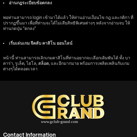
อ่านกฎระเบียบข้อตกลง
พอท่านสามารถ login เข้ามาได้แล้ว ให้ท่านอ่านเงื่อนไข กฎ และกติกา ที่
ปรากฏขึ้นมา เพื่อที่ท่านจะได้ไม่เสียสิทธิพิเศษต่างๆ หลังจากอ่านจบ ให้
ท่านกดปุ่ม “ตกลง”
เริ่มเล่นเกม จีคลับ คาสิโน ออนไลน์
หน้านี้ ท่านสามารถเลิกเกมคาสิโนที่ท่านอยากจะเลือกเดิมพันได้ ทั้ง บา
คาร่า, รูเล็ต, ไฮโล,
สล็อต
, และอีกมากมาย พร้อมการเพลิดเพลินกับเกม
ต่างๆได้ตลอดเวลา
Contact Information