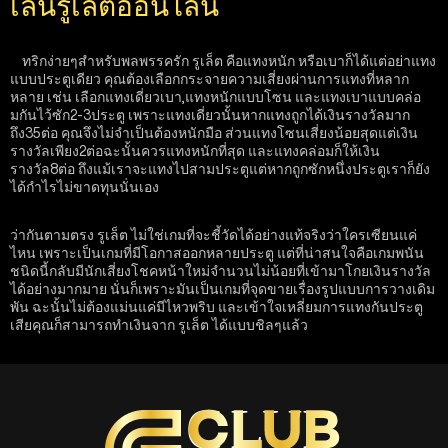
เล่นรูเล็ตออนไลน์
ทริกง่ายๆสำหรับพลพรรครัก รูเล็ต คือแทงหนัก หรือเบาก็ได้แต่อย่าแทง
แบบประตูเดียว คุณต้องเลือกกระจายความเสี่ยงผ่านการแทงที่หลาก
หลาย เช่น เลือกแทงเดี่ยวเบา,แทงหนักแบบโซน และแทงเบาแบบคล่อ
มกันไว้ซัก2-3ประตู เพราะแทงเดี่ยวนั้นหากแทงถูกได้เงินรางวัลมาก
ถึง35ต่อ คุณจึงไม่จำเป็นต้องหนักมือ ส่วนแทงโซนเสี่ยงน้อยสุดแต่เงิน
รางวัลเพียง2ต่อฉะนั้นควรแทงหนักที่สุด และแทงคล่อมก็ให้เงิน
รางวัล8ต่อ ถึงแม้เราจะแทงไปสามประตูแต่หากถูกซักหนึ่งประตูเราก็ยัง
ได้กำไรไม่ขาดทุนนั่นเอง
ว่ากันตามตรง รูเล็ต ไม่ใช่เกมที่จะชี้วัดได้อย่างแท้จริงว่าใครเซียนแค่
ไหน เพราะเป็นเกมที่มีโอกาสออกหลายประตู แต่ที่น่าสนใจคือเกมพนัน
ชนิดนี้กลับมีนักเสี่ยงโชคหน้าใหม่จำนวนไม่น้อยที่เข้ามาโกยเงินรางวัล
ได้อย่างมากมาย นั่นก็เพราะมันเป็นเกมที่จุดขายเรื่องรูปแบบการวางเดิม
พัน ฉะนั้นไม่ต้องแม่นแค่มีไหวพริบ และเข้าใจเหลี่ยมการแทงกันประตู
เสียคุณก็สามารถทำเงินจาก รูเล็ต ได้แบบชิลๆแล้ว