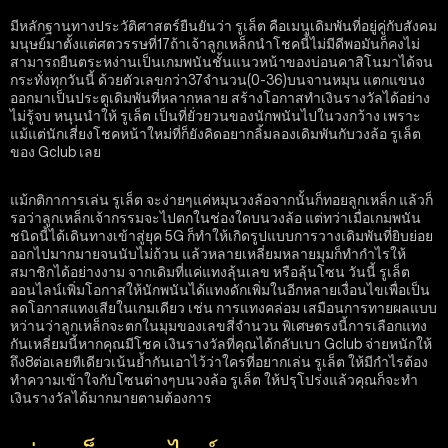
มีหลักฐานทางประวัติศาสตร์ยืนยันว่า รูเล็ต คือเมนูเดิมพันที่อยู่คู่กับสังคม
มนุษย์มาตั้งแต่ศตวรรษที่17ถ้าเจ้าลูกเหล็กนำโชคนี้ไม่มีดีพอมันก็คงไม่
สามารถยืนตระหง่านเป็นเกมพนันชั้นแนวหน้าของบ่อนคาสิโนมาได้จน
กระทั่งทุกวันนี้ ด้วยตัวเลขกว่า37จำนวน(0-36)บนจานหมุน แตกแขนง
ออกมาเป็นประตูเดิมพันที่หลากหลาย สร้างโอกาสทำเงินรางวัลได้อย่าง
ไม่รู้จบ หนุนนำให้ รูเล็ต เป็นที่ยั่วยวนของนักพนันไปในวงกว้าง เพราะ
แม้แต่นักเสี่ยงโชคหน้าใหม่ที่ก็ยังคิดอยากลิ้มลองเดิมพันกับวงล้อ รูเล็ต
ของ Gclub เลย
แม้กติกาการเล่น รูเล็ต จะง่ายๆแค่หมุนวงล้อจากนั้นก็ทอยลูกเหล็ก แล้วก็
รอว่าลูกเหล็กเจ้ากรรมจะไปตกในช่องใดบนวงล้อ แต่ทว่าเมื่อเกมพนัน
ชนิดนี้ได้เดินทางเข้าสู่ยุค 5G ก็ทำให้เกิดรูปแบบการวางเดิมพันที่ยิบย่อย
ออกไปมากมายจนนับไม่ถ้วน แล้วหลายเหลี่ยมหลายมุมก็ทำกำไรให้
สมาชิกได้อย่างงาม จากเดิมที่แค่แทงลุ้นเลข หรือลุ้นโซน วันนี้ รูเล็ต
ออนไลน์เพิ่มโอกาสให้นักพนันได้แทงดักเพิ่มในอีกหลายเงื่อนไขเพื่อเป็น
ลดโอกาสแทงเสียในเกมเดียว เช่น การแทงคล่อม เสมือนการทายผลแบบ
หว่านว่าลูกเหล็กจะตกในมุมของเลขสี่จำนวน พิเศษตรงนี้การเลือกแทง
กันเหลี่ยมนี้หากคุณมีโชค เงินรางวัลที่คุณได้กลับเบา Gclub จ่ายหนักให้
ถึง8ต่อเลยทีเดียวเน้นย้ำกันเอาไว้ว่าใครที่อยากเล่น รูเล็ต ให้มีกำไรต้อง
ทำความเข้าใจกับโซนต่างๆบนวงล้อ รูเล็ต ให้ปรุโปร่งแล้วคุณก็จะทำ
เงินรางวัลได้มากมายตามต้องการ