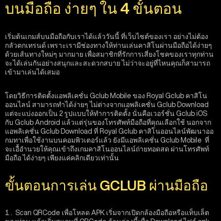
บนมือถือ ง่ายๆ ใน 4 ขั้นตอน
เริ่มต้นเกมส์บนมือถือกับเราได้แล้ววันนี้ ที่เว็บไซต์ของเรา อย่างไม่ต้อง
กลัวตกเทรนด์ เพราะเรามีช่องทางให้ท่านเล่นคาสิโนผ่านมือถือได้ง่ายๆ
ด้วยเส้นทางใหม่ๆ มากมาย เพื่อสมาชิกที่รักการเสี่ยงโชคของเราทุกท่าน
จะได้เล่นกันอย่างสนุกและสะดวกสบาย ไม่ว่าจะอยู่ที่ไหนคุณก็สามารถ
เข้ามาเล่นได้เสมอ
โดยวิธีการติดตั้งแอพลิเคชั่น Gclub Mobile ของ Royal Gclub คาสิโน
ออนไลน์ สามารถทำได้ง่ายๆ ไม่ต่างจากแอพลิเคชั่น Gclub Download
แต่จะแบ่งออกเป็น 2 รูปแบบให้ทำการติดตั้ง นั่นคือเวอร์ชั่น Gclub iOS
กับ Gclub Android แล้วแต่รุ่นของโทรศัพท์มือถือที่คุณเลือกใช้ นอกจาก
แอพลิเคชั่น Gclub Download ที่ Royal Gclub คาสิโนออนไลน์พัฒนาออ
กมทาเพื่อใช้งานบนคอมพิวเตอร์แล้ว ยังมีแอพลิเคชั่น Gclub Mobile ที่
จะเอื้อำนวยให้คุณเข้าถึงเกมคาสิโนออนไลน์ถ่ายทอดสด ผ่านโทรศัพท์
มือถือ ได้ง่ายๆ เพียงแค่คลิกเดียวเท่านั้น
ขั้นตอนการเล่น GCLUB ผ่านมือถือ
Scan QRCode เพื่อโหลด APK เริ่มจากเปิดกล้องมือถือหรือแท็บเล็ต