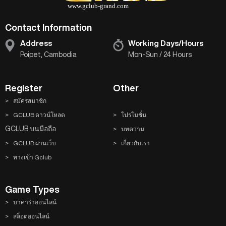
Contact Information
Address
Working Days/Hours
Poipet, Cambodia
Mon-Sun / 24 Hours
Register
Other
สมัครสมาชิก
GCLUB ดาวน์โหลด
โปรโมชั่น
GCLUB บนมือถือ
บทความ
GCLUB ผ่านเว็บ
เกี่ยวกับเรา
ทางเข้า Gclub
Game Types
บาคาร่าออนไลน์
สล็อตออนไลน์