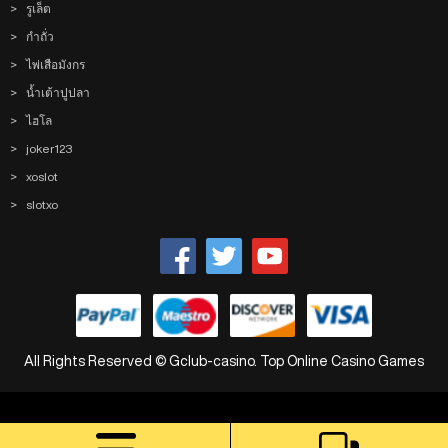
รูเล็ต
กำถั่ว
ไพ่เสือมังกร
น้ำเต้าปูปลา
ไฮโล
joker123
xoslot
slotxo
All Rights Reserved © Gclub-casino. Top Online Casino Games