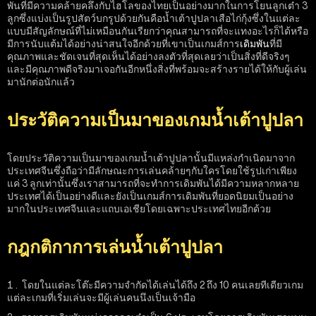
พันที่มีความคล้ายคลึงกับไฮโลของไทยเป็นอย่างมากในการโยนลูกเต๋า 3
ลูกซึ่งแบ่งเป็นรูปสัตว์บกรูปด้วยกันคือน้ำเต้าปูปลาเสือไก่กุ้งซึ่งในแต่ละ
แบบมีสัญลักษณ์ที่ไม่เหมือนกันเรียกว่าคุณสามารถที่จะแทงอะไรก็ได้หรือ
มีการนับแต้มได้อย่างน่าสนใจอีกด้วยที่เขาเป็นเกมส์การ
เดิมพัน
ที่มี
คุณภาพและชัดเจนที่สุดเห็นได้อย่างลงตัวที่สุดเลยว่าเป็นสิ่งที่ดีจริงๆ
และมีคุณภาพดีจริงมาเจอกันอีกหนึ่งสิ่งที่พร้อมจะสร้างรายได้ให้กับผู้เล่น
มานักต่อนักแล้ว
ประวัติความเป็นมาของเกมน้ำเต้าปูปลา
โดยประวัติความเป็นมาของเกมน้ำเต้าปูปลานั้นมีแหล่งกำเนิดมาจาก
ประเทศจีนซึ่งถือว่ามีลักษณะการเล่นคล้ายๆกับใครโดยใช้รูปเก่าเพียง
แค่ 3 ลูกเท่านั้นซึ่งเราสามารถที่จะทำการเดิมพันได้มีความหลากหลาย
ประเทศได้เป็นอย่างดีและยังเป็นเกมส์การเดิมพันที่ยอดนิยมเป็นอย่าง
มากในประเทศจีนและแถบเอเชียโดยเฉพาะประเทศไทยอีกด้วย
กฎกติกาการเล่นน้ำเต้าปูปลา
โดยในแต่ละโต๊ะมีความจำกัดได้เล่นได้ถึง 2 ถึง 10 คนเลยทีเดียวเกม
แต่ละเกมที่เริ่มเล่นจะมีผู้เล่นคนนึงเป็นเจ้ามือ