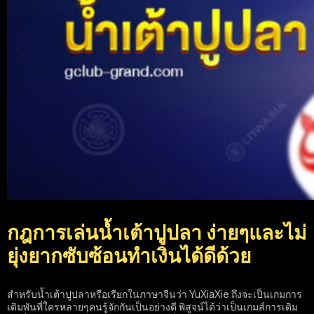
กฎการเล่นน้ำเต้าปูปลา ง่ายๆและไม่
ยุ่งยากซับซ้อนทำเงินได้ดีด้วย
สำหรับน้ำเต้าปูปลาหรือเรียกในภาษาจีนว่า YuXiaXie ถึงจะเป็นเกมการ
เดิมพันที่ใครหลายๆคนรู้จักกันเป็นอย่างดี พิสูจน์ได้ว่าเป็นเกมส์การเดิม