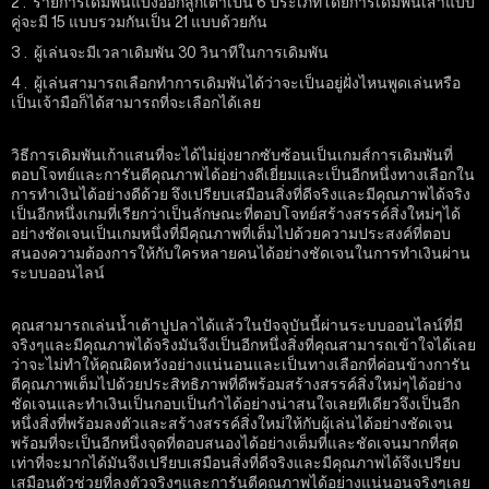
รายการเดิมพันแบ่งออกลูกเต๋าเป็น 6 ประเภทโดยการเดิมพันเสาแบบ
คู่จะมี 15 แบบรวมกันเป็น 21 แบบด้วยกัน
ผู้เล่นจะมีเวลาเดิมพัน 30 วินาทีในการเดิมพัน
ผู้เล่นสามารถเลือกทำการเดิมพันได้ว่าจะเป็นอยู่ฝั่งไหนพูดเล่นหรือ
เป็นเจ้ามือก็ได้สามารถที่จะเลือกได้เลย
วิธีการเดิมพันเก้าแสนที่จะได้ไม่ยุ่งยากซับซ้อนเป็นเกมส์การเดิมพันที่
ตอบโจทย์และการันตีคุณภาพได้อย่างดีเยี่ยมและเป็นอีกหนึ่งทางเลือกใน
การทำเงินได้อย่างดีด้วย จึงเปรียบเสมือนสิ่งที่ดีจริงและมีคุณภาพได้จริง
เป็นอีกหนึ่งเกมที่เรียกว่าเป็นลักษณะที่ตอบโจทย์สร้างสรรค์สิ่งใหม่ๆได้
อย่างชัดเจนเป็นเกมหนึ่งที่มีคุณภาพที่เต็มไปด้วยความประสงค์ที่ตอบ
สนองความต้องการให้กับใครหลายคนได้อย่างชัดเจนในการทำเงินผ่าน
ระบบออนไลน์
คุณสามารถเล่นน้ำเต้าปูปลาได้แล้วในปัจจุบันนี้ผ่านระบบออนไลน์ที่มี
จริงๆและมีคุณภาพได้จริงมันจึงเป็นอีกหนึ่งสิ่งที่คุณสามารถเข้าใจได้เลย
ว่าจะไม่ทำให้คุณผิดหวังอย่างแน่นอนและเป็นทางเลือกที่ค่อนข้างการัน
ตีคุณภาพเต็มไปด้วยประสิทธิภาพที่ดีพร้อมสร้างสรรค์สิ่งใหม่ๆได้อย่าง
ชัดเจนและทำเงินเป็นกอบเป็นกำได้อย่างน่าสนใจเลยทีเดียวจึงเป็นอีก
หนึ่งสิ่งที่พร้อมลงตัวและสร้างสรรค์สิ่งใหม่ให้กับผู้เล่นได้อย่างชัดเจน
พร้อมที่จะเป็นอีกหนึ่งจุดที่ตอบสนองได้อย่างเต็มที่และชัดเจนมากที่สุด
เท่าที่จะมากได้มันจึงเปรียบเสมือนสิ่งที่ดีจริงและมีคุณภาพได้จึงเปรียบ
เสมือนตัวช่วยที่ลงตัวจริงๆและการันตีคุณภาพได้อย่างแน่นอนจริงๆเลย