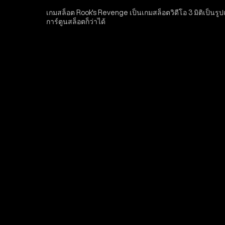
เกมสล็อต Rook's Revenge เป็นเกมสล็อตวิดีโอ 3 มิติเป็นรู
การ์ตูนสล็อตก็ว่าได้