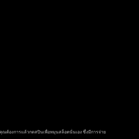
่คุณต้องการแล้วกดสปินเพื่อหมุนสล็อตนั่นเอง ซึ่งมีการจ่าย