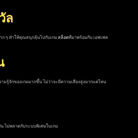
วัล
งมาก ๆ ทำให้คุณสนุกลุ้นไปกับเกม
สล็อต
ที่มาพร้อมกับ เอฟเฟค
น
ามรู้จักของเกมมากขึ้น ไม่ว่าจะมีความเสี่ยงสูงมากแค่ไหน
ีสปิน ไม่พลาดกับระบบพิเศษในเกม