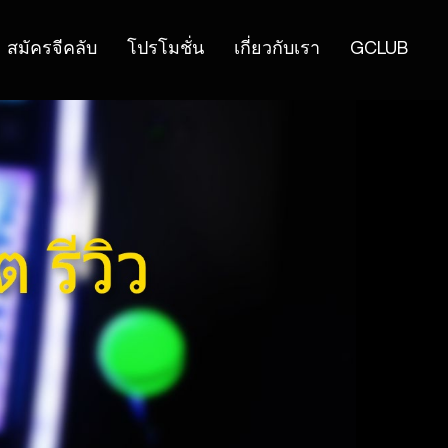
สมัครจีคลับ
โปรโมชั่น
เกี่ยวกับเรา
GCLUB