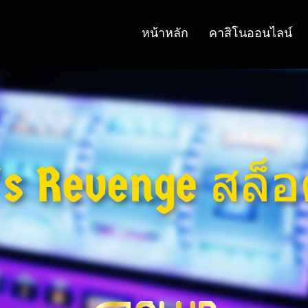
หน้าหลัก
คาสิโนออนไลน์