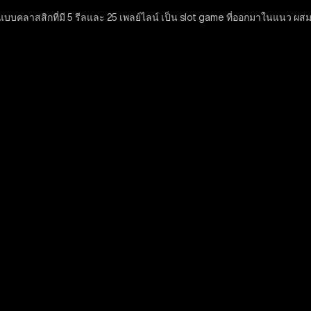
ปแบบคลาสสิกที่มี 5 รีลและ 25 เพลย์ไลน์ เป็น slot game ที่ออกมาในแนว ผส