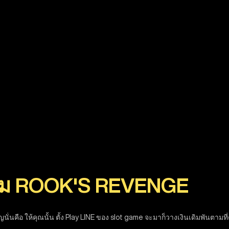
กม
ROOK'S REVENGE
ั่นคือ ให้คุณนั้น ตั้ง Play LINE ของ slot game จะมาก็วางเงินเดิมพันตามที