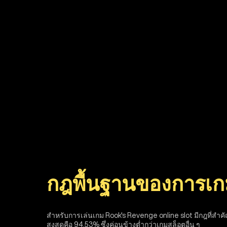
กฎพื้นฐานของการเ
สำหรับการเล่นเกม Rook's Revenge online slot มีกฎที่สำคัญน
สูงสุดคือ 94.53% ซึ่งค่อนข้างต่ำกว่าเกมสล็อตอื่น ๆ