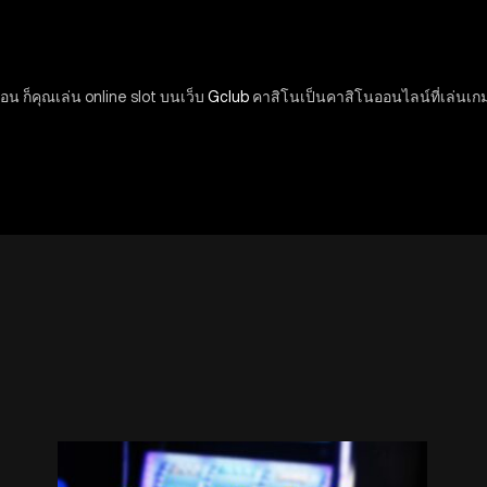
 ก็คุณเล่น online slot บนเว็บ
Gclub
คาสิโนเป็นคาสิโนออนไลน์ที่เล่นเกมส