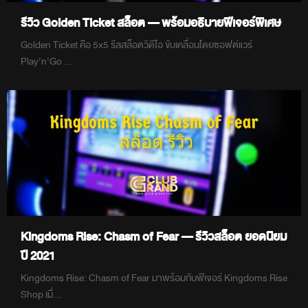
รีวิว Golden Ticket สล็อต — พร้อมอธิบายฟีเจอร์พิเศษ
Golden Ticket คือ 5x5 รีลสล็อตวิดีโอ ขับเคลื่อนโดยซอฟต์แวร์
Play'n'Go ...
Kingdoms Rise: Chasm of Fear — รีวิวสล็อต ยอดนิยม
ปี 2021
Kingdoms Rise: Chasm of Fear มาพร้อมกับฟีเจอร์ Kingdoms Rise
Shop เมื่...