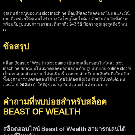
จุดเด่นสำคัญของเกม slot machine นี้อยู่ที่ฟีเจอร์แจ็คพอตโบนัสและมินิ
เกม ที่จะช่วยให้ผู้เล่นได้รับรางวัลใหญ่โดยไม่ต้องเสียเงินต้น อีกทั้งยังมา
พร้อมกับรูปแบบการเอาชนะที่มากถึง 243 วิธี มีอัตราคูณสูงสุดถึง 5 พัน
เท่า
ข้อสรุป
สล็อต Beast of Wealth slot game เป็นเกมสล็อตออนไลน์และ slot
machine ยอดนิยมในหมวดแจ็คพอตสล็อต ด้วยรูปแบบเกม online slot ที่
เป็นเอกลักษณ์ เล่นง่าย ได้ทุนคืนเร็ว เหมาะสำหรับนักเดิมพันมือใหม่ อีก
ทั้งยังสามารถทดลองเล่นได้ฟรีโดยไม่ต้องเสียเงินผ่านเว็บไซต์เดิมพัน
ออนไลน์
GClub
ทำให้มีผู้ร่วมสนุกกับตัวเกมเป็นจำนวนมาก
คำถามที่พบบ่อยสำหรับสล็อต
BEAST OF WEALTH
สล็อตออนไลน์
Beast of Wealth
สามารถเล่นได้