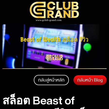
กลับสู่หน้าหลัก
กลับหน้า Blog
สล็อต Beast of