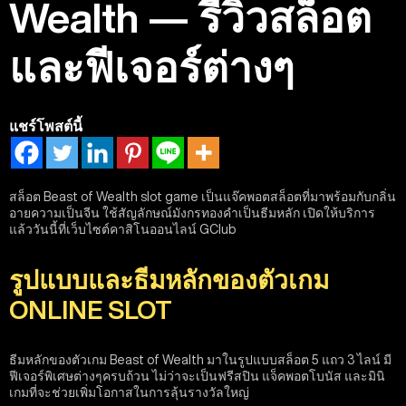
Wealth — รีวิวสล็อต
และฟีเจอร์ต่างๆ
แชร์โพสต์นี้
สล็อต Beast of Wealth slot game เป็นแจ๊คพอตสล็อตที่มาพร้อมกับกลิ่น
อายความเป็นจีน ใช้สัญลักษณ์มังกรทองคำเป็นธีมหลัก เปิดให้บริการ
แล้ววันนี้ที่เว็บไซต์คาสิโนออนไลน์ GClub
รูปแบบและธีมหลักของตัวเกม
ONLINE SLOT
ธีมหลักของตัวเกม Beast of Wealth มาในรูปแบบสล็อต 5 แถว 3 ไลน์ มี
ฟีเจอร์พิเศษต่างๆครบถ้วน ไม่ว่าจะเป็นฟรีสปิน แจ็คพอตโบนัส และมินิ
เกมที่จะช่วยเพิ่มโอกาสในการลุ้นรางวัลใหญ่