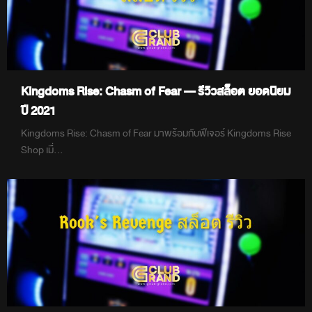
Kingdoms Rise: Chasm of Fear — รีวิวสล็อต ยอดนิยม
ปี 2021
Kingdoms Rise: Chasm of Fear มาพร้อมกับฟีเจอร์ Kingdoms Rise
Shop เมื่...