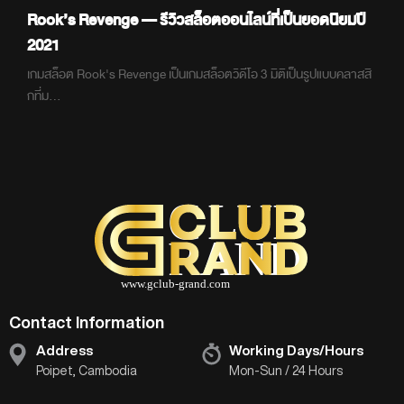
Rook’s Revenge — รีวิวสล็อตออนไลน์ที่เป็นยอดนิยมปี
2021
เกมสล็อต Rook's Revenge เป็นเกมสล็อตวิดีโอ 3 มิติเป็นรูปแบบคลาสสิ
กที่ม...
Contact Information
Address
Working Days/Hours
Poipet, Cambodia
Mon-Sun / 24 Hours