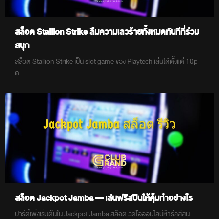
สล็อต Stallion Strike ลืมความเลวร้ายทั้งหมดทันทีที่ร่วม
สนุก
สล็อต Stallion Strike เป็น slot game ของ Playtech เล่นได้ตั้งแต่ 10p
ต...
สล็อต Jackpot Jamba — เล่นฟรีสปินให้คุ้มทำอย่างไร
ปาร์ตี้เพิ่งเริ่มต้นใน Jackpot Jamba สล็อต วิดีโอออนไลน์ห้ารีลสีสัน