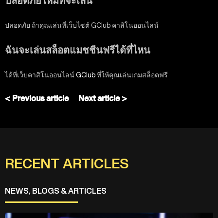
ปลอดภัยไหมที่จะเล่น
ปลอดภัย ถ้าคุณเล่นที่เว็บไซต์ GClub คาสิโนออนไลน์
ฉันจะเล่นสล็อตแมชชีนฟรีได้ที่ไหน
ได้ที่เว็บคาสิโนออนไลน์
GClub
ที่ให้คุณเล่นเกมสล็อตฟรี
< Previous article
Next article >
RECENT ARTICLES
NEWS, BLOGS & ARTICLES