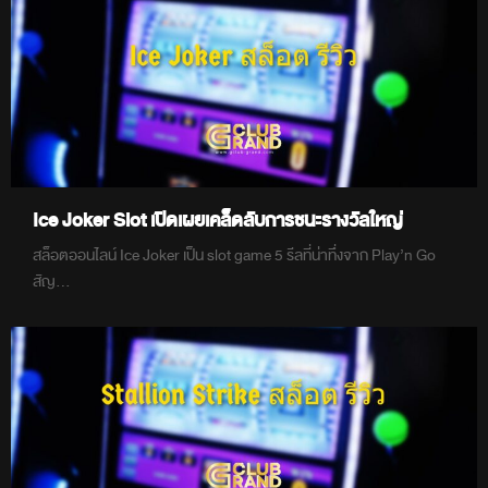
Ice Joker Slot เปิดเผยเคล็ดลับการชนะรางวัลใหญ่
สล็อตออนไลน์ Ice Joker เป็น slot game 5 รีลที่น่าทึ่งจาก Play’n Go
สัญ...