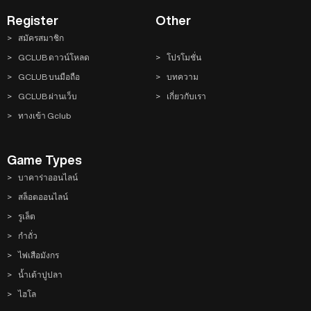
Register
Other
สมัครสมาชิก
GCLUB ดาวน์โหลด
โปรโมชั่น
GCLUB บนมือถือ
บทความ
GCLUB ผ่านเว็บ
เกี่ยวกับเรา
ทางเข้า Gclub
Game Types
บาคาร่าออนไลน์
สล็อตออนไลน์
รูเล็ต
กำถั่ว
ไพ่เสือมังกร
น้ำเต้าปูปลา
ไฮโล