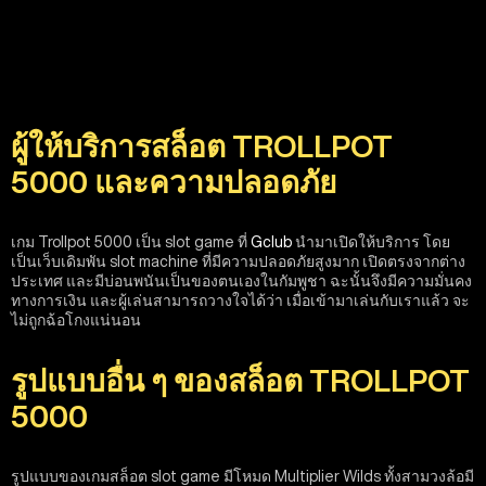
ผู้ให้บริการสล็อต
TROLLPOT
5000
และความปลอดภัย
เกม Trollpot 5000 เป็น slot game ที่
Gclub
นำมาเปิดให้บริการ โดย
เป็นเว็บเดิมพัน slot machine ที่มีความปลอดภัยสูงมาก เปิดตรงจากต่าง
ประเทศ และมีบ่อนพนันเป็นของตนเองในกัมพูชา ฉะนั้นจึงมีความมั่นคง
ทางการเงิน และผู้เล่นสามารถวางใจได้ว่า เมื่อเข้ามาเล่นกับเราแล้ว จะ
ไม่ถูกฉ้อโกงแน่นอน
รูปแบบอื่น ๆ ของสล็อต
TROLLPOT
5000
รูปแบบของเกมสล็อต slot game มีโหมด Multiplier Wilds ทั้งสามวงล้อมี