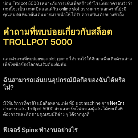
บ่อน Trollpot 5000 เหมาะกับการเล่นเพื่อสร้างกำไร แต่อย่าคาดหวังว่า
เกมนี้จะเป็น เกมสปินแอนด์วิน online slot ธรรมดา ๆ นอกจากนี้ยังมี
คุณสมบัติ ที่น่าตื่นเต้นมากมายเพื่อให้ ได้รับความบันเทิงอย่างทั่วถึง
คำถามที่พบบ่อยเกี่ยวกับสล็อต
TROLLPOT 5000
และคำถามที่พบบ่อยของ slot game ได้รวมไว้ให้ศึกษาเพิ่มเติมด้านล่าง
เพื่อไขข้อข้องใจก่อนเริ่มต้นเดิมพัน
ฉันสามารถเล่นบนอุปกรณ์มือถือของฉันได้หรือ
ไม่
?
มีให้บริการที่คาสิโนมือถือหลายแห่ง ที่มี slot machine จาก
NetEnt
สามารถเล่น Trollpot 5000 ผ่านสมาร์ทโฟนของผู้เล่น ได้ทุกเมื่อที่
ต้องการและติดตามคุณสมบัติต่าง ๆ ได้จากทุกที่
ฟีเจอร์
Spins
ทำงานอย่างไร