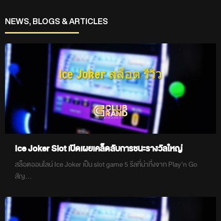
NEWS, BLOGS & ARTICLES
Ice Joker Slot เปิดเผยเคล็ดลับการชนะรางวัลใหญ่
สล็อตออนไลน์ Ice Joker เป็น slot game 5 รีลที่น่าทึ่งจาก Play’n Go
สัญ...