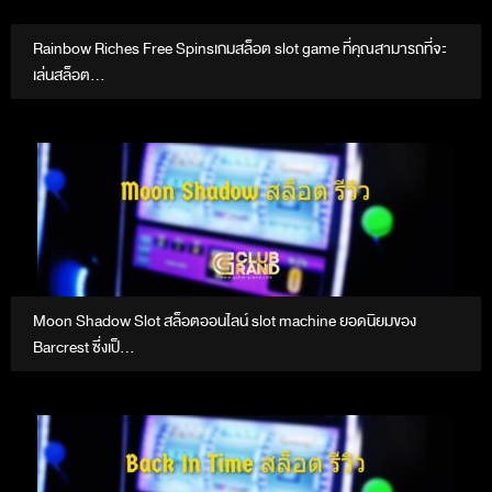
Rainbow Riches Free Spinsเกมสล็อต slot game ที่คุณสามารถที่จะ
เล่นสล็อต...
Moon Shadow Slot สล็อตออนไลน์ slot machine ยอดนิยมของ
Barcrest ซึ่งเป็...