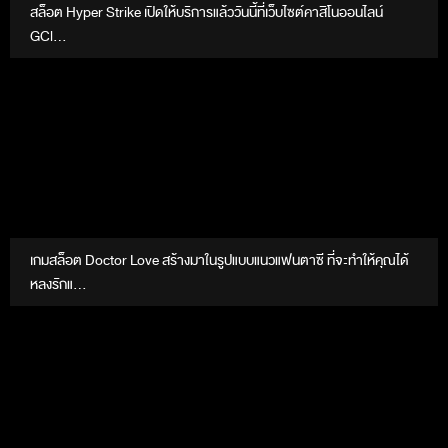
สล็อต Hyper Strike เปิดให้บริการแล้ววันนี้ที่เว็บไซต์คาสิโนออนไลน์
GCl...
เกมสล็อต Doctor Love สร้างมาในรูปแบบแนวแฟนตาซี ที่จะทำให้คุณได้
หลงรักแ...