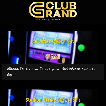
สล็อตออนไลน์ Ice Joker เป็น slot game 5 รีลที่น่าทึ่งจาก Play’n Go
สัญ...