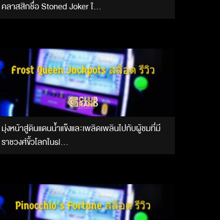
คลาสสิกชื่อ Stoned Joker ใ...
มุ่งหน้าสู่ดินแดนน้ำแข็งและเพลิดเพลินไปกับผู้ชมที่มี
ราชวงศ์ขั้วโลกในsl...