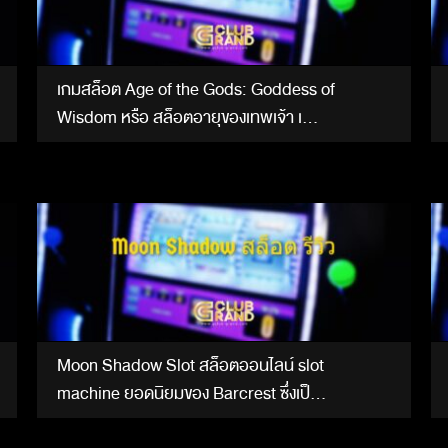
เกมสล็อต Age of the Gods: Goddess of
Wisdom หรือ สล็อตอายุของเทพเจ้า เ...
Moon Shadow Slot สล็อตออนไลน์ slot
machine ยอดนิยมของ Barcrest ซึ่งเป็...