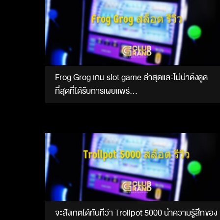
Frog Grog เกม slot game ล่าสุดและไม่น่าดึงดูด
ที่สุดที่ได้รับการเผยแพร่...
จะสังเกตได้ทันทีว่า Trollpot 5000 นำความรู้สึกของ