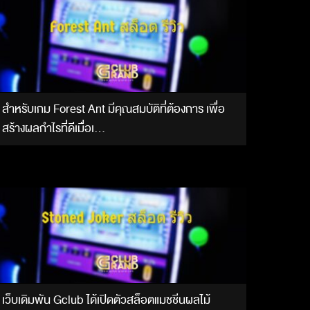
สำหรับเกม Forest Ant มีคุณสมบัติที่ต้องการ เพื่อ
สร้างผลกำไรที่ดีเมื่อเ...
เว็บเดิมพัน Gclub ได้เปิดตัวสล็อตแมชชีนผลไม้