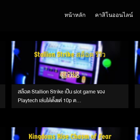
หน้าหลัก
คาสิโนออนไลน์
สล็อต Stallion Strike เป็น slot game ของ
Playtech เล่นได้ตั้งแต่ 10p ต...