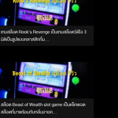
เกมสล็อต Rook's Revenge เป็นเกมสล็อตวิดีโอ 3
มิติเป็นรูปแบบคลาสสิกที่ม...
สล็อต Beast of Wealth slot game เป็นแจ๊คพอต
สล็อตที่มาพร้อมกับกลิ่นอายค...