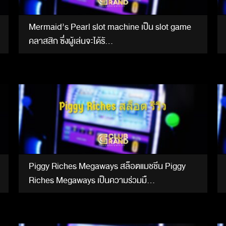
Mermaid’s Pearl slot machine เป็น slot game
คลาสสิก ซึ่งผู้เล่นจะได้รั...
Piggy Riches Megaways สล็อตแมชชีน Piggy
Riches Megaways เป็นความร่วมมื...