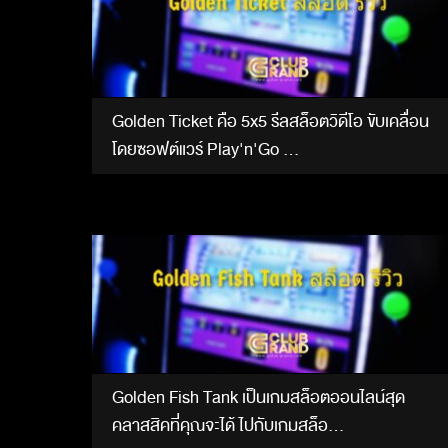
Golden Ticket คือ 5x5 รีลสล็อตวิดีโอ ขับเคลื่อน
โดยซอฟต์แวร์ Play'n'Go ...
Golden Fish Tank เป็นเกมสล็อตออนไลน์สุด
คลาสสิคที่คุณจะได้ ไปกับเกมสล็อ...