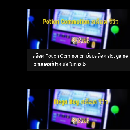
สล็อต Potion Commotion มีธีมสล็อต slot game
เวทมนตร์ที่น่าสนใจ ในการปร...