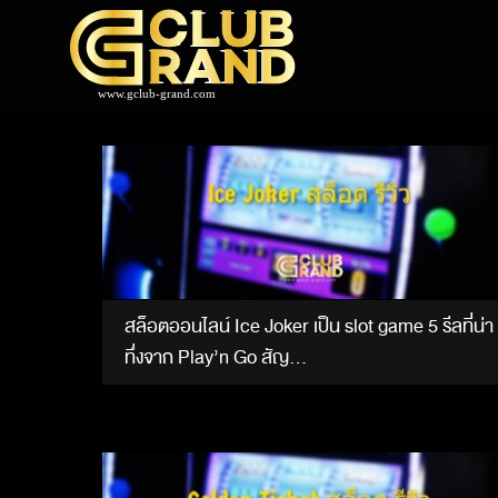
สล็อตออนไลน์ Ice Joker เป็น slot game 5 รีลที่น่า
ทึ่งจาก Play’n Go สัญ...