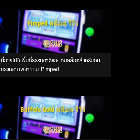
นี่อาจไม่ใช่พื้นที่ธรรมชาติของเกมสล็อตสำหรับคน
ธรรมดา เพราะเกม Pimped ...