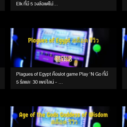
Elk ที่มี 5 วงล้อแต่ไม่...
Plagues of Egypt คือslot game Play 'N Go ที่มี
5 รีลและ 30 เพย์ไลน์ - ...