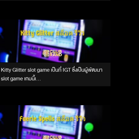
Kitty Glitter slot game เป็นที่ IGT ซึ่งเป็นผู้พัฒนา
slot game เกมนี้เ...